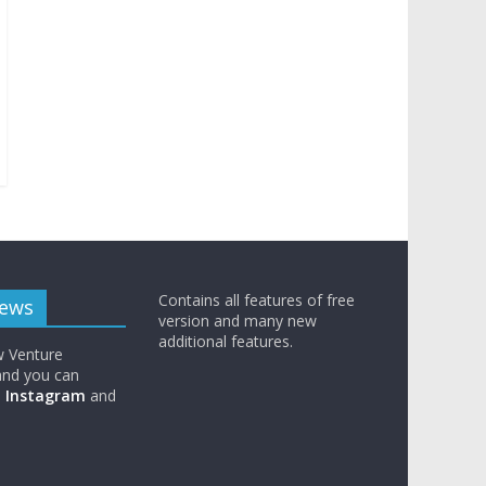
Contains all features of free
News
version and many new
additional features.
w Venture
nd you can
n
Instagram
and