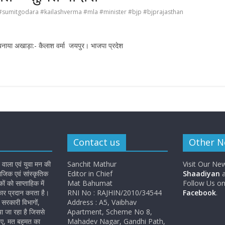
#sumitgodara #kailashverma #mla #minister #bjp #bjprajasthan
 बनाया अखाड़ा:- कैलाश वर्मा जयपुर। भाजपा प्रदेश
Contact us
Other 
 वाला एवं युवा मन की
Sanchit Mathur
Visit Our Ne
जिक एवं सांस्कृतिक
Editor in Chief
Shaadiyan
a
 को साप्ताहिक में
Mat Bahumat
Follow Us o
कार प्रदान करता है।
RNI No : RAJHIN/2010/34544
Facebook
.
सरकारी विभागों,
Address : A5, Vaibhav
ा जा रहा है जिससे
Apartment, Scheme No 8,
ए, मत बहुमत का
Mahadev Nagar, Gandhi Path,