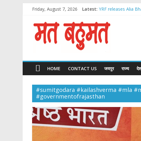
Skip
Friday, August 7, 2026
Latest:
YRF releases Alia Bh
to
Malabar Gold & Diam
content
Matbahumat
आदेश चौधरी ‘ये रिश्ता क्या 
IIJS भारत प्रीमियर 2026: भ
स्वर्णिम उड़ान 2047 : भार
Matbahumat
HOME
CONTACT US
जयपुर
राज्य
दे
#sumitgodara #kailashverma #mla #m
#governmentofrajasthan