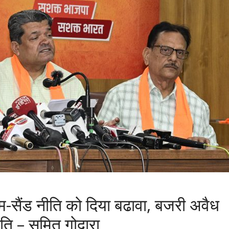
 एम-सैंड नीति को दिया बढावा, बजरी अवैध
ीति – सुमित गोदारा