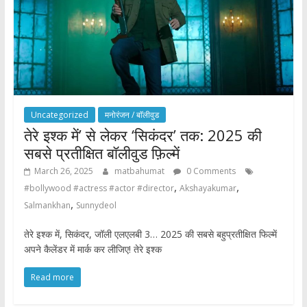
Uncategorized
मनोरंजन / बाॅलीवुड
तेरे इश्क में’ से लेकर ‘सिकंदर’ तक: 2025 की
सबसे प्रतीक्षित बॉलीवुड फ़िल्में
March 26, 2025
matbahumat
0 Comments
,
,
#bollywood #actress #actor #director
Akshayakumar
,
Salmankhan
Sunnydeol
तेरे इश्क में, सिकंदर, जॉली एलएलबी 3… 2025 की सबसे बहुप्रतीक्षित फिल्में
अपने कैलेंडर में मार्क कर लीजिए! तेरे इश्क
Read more