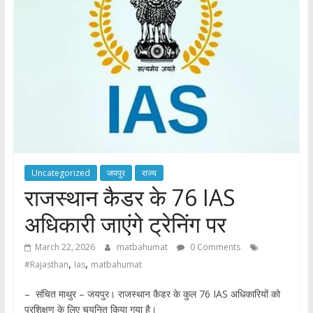
Uncategorized
जयपुर
राज्य
राजस्थान कैडर के 76 IAS
अधिकारी जाएंगे ट्रेनिंग पर
March 22, 2026
matbahumat
0 Comments
,
,
#Rajasthan
Ias
matbahumat
– संचित माथुर – जयपुर। राजस्थान कैडर के कुल 76 IAS अधिकारियों को
प्रशिक्षण के लिए चयनित किया गया है।