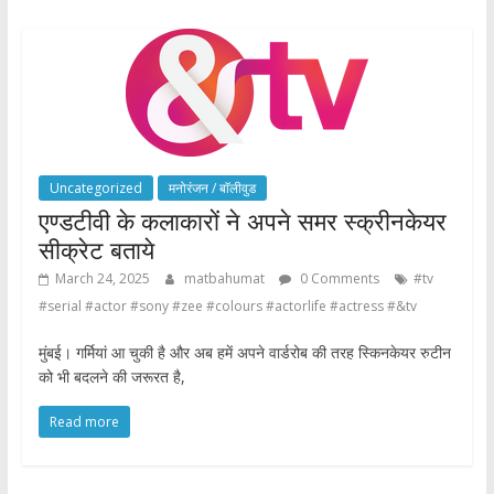
Uncategorized
मनोरंजन / बाॅलीवुड
एण्डटीवी के कलाकारों ने अपने समर स्क्रीनकेयर
सीक्रेट बताये
March 24, 2025
matbahumat
0 Comments
#tv
#serial #actor #sony #zee #colours #actorlife #actress #&tv
मुंबई। गर्मियां आ चुकी है और अब हमें अपने वार्डरोब की तरह स्किनकेयर रुटीन
को भी बदलने की जरूरत है,
Read more