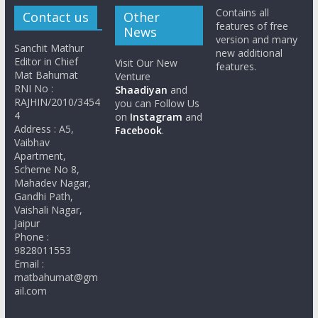
Contains all
Contact us
Other
features of free
News
version and many
Sanchit Mathur
new additional
Editor in Chief
Visit Our New
features.
Mat Bahumat
Venture
RNI No :
Shaadiyan
and
RAJHIN/2010/3454
you can Follow Us
4
on
Instagram
and
Address : A5,
Facebook
.
Vaibhav
Apartment,
Scheme No 8,
Mahadev Nagar,
Gandhi Path,
Vaishali Nagar,
Jaipur
Phone :
9828011553
Email :
matbahumat@gm
ail.com