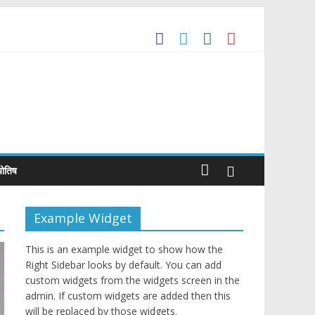
’ the Global Benchmark for Quality Jewellery
Trade Agreement
्योतिष
Example Widget
This is an example widget to show how the
Right Sidebar looks by default. You can add
custom widgets from the widgets screen in the
admin. If custom widgets are added then this
will be replaced by those widgets.