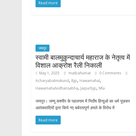
Read more
जयपुर
स्वामी बालमुकुन्दाचार्य महाराज के नेतृत्व में
विशाल आक्रोश रैली निकाली
May 1, 2025
matbahumat
0 Comments
,
,
,
Acharyabalmukund
Bjp
Hawamahal
,
,
Hawamahalvidhansabha
Jaipurbjp
Mla
जयपुर। जम्मू कश्मीर के पहलगाम में निर्दोष हिन्दुओ का धर्म पूछकर
आतंकवादियों द्वारा किये गए बर्बरतापूर्ण हमले के विरोध में
Read more