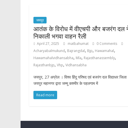
जयपुर
आतंक के विरोध में वीएचपी और बजरंग दल न
निकाली भगवा वाहन रैली
April 27, 2025
matbahumat
0 Comments
,
,
,
,
Acharyabalmukund
Bajrangdal
Bjp
Hawamahal
,
,
,
Hawamahalvidhansabha
Mla
Rajasthanassembly
,
,
Rajasthanbjp
Vhp
Vidhansabha
जयपुर, 27 अप्रेल । विश्व हिंदू परिषद एवं बजरंग दल विद्याधर जिला
जयपुर महानगर द्वारा जम्मू कश्मीर के पहलगाम में
Read more