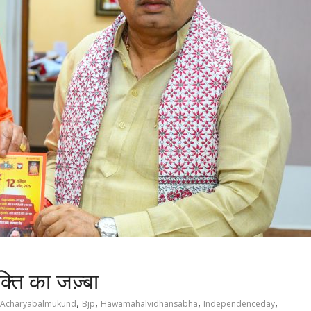
्ति का जज़्बा
,
,
,
,
Acharyabalmukund
Bjp
Hawamahalvidhansabha
Independenceday