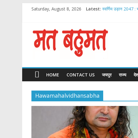
Skip
Saturday, August 8, 2026
Latest:
स्वर्णिम उड़ान 2047 : 
to
Chirag Paswan Ina
content
Malabar Gold & D
आदेश चौधरी ‘ये रिश्ता क
Matbahumat
IIJS भारत प्रीमियर 202
Matbahumat
HOME
CONTACT US
जयपुर
राज्य
दे
Hawamahalvidhansabha