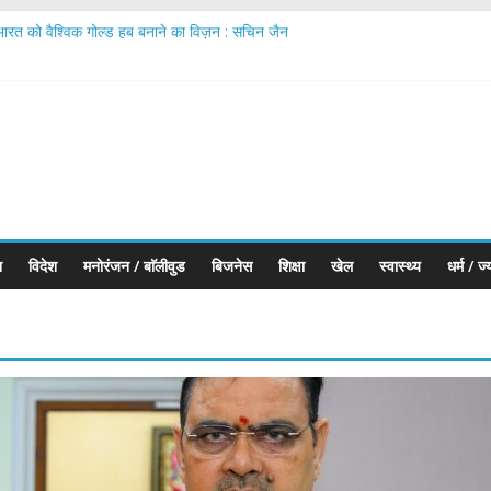
भारत को वैश्विक गोल्ड हब बनाने का विज़न : सचिन जैन
ugurates IIJS Premiere 2026 Phase II; Calls for Making ‘Made in India
iamonds Executes First Jewellery Export to the UK Under India–UK 
्या कहलाता है’ में शामिल हुए; अपने नए रोल और दमानी परिवार की एंट्री के बारे में बात की
6: भारतीय ज्वेलरी उद्योग को वैश्विक नेतृत्व की ओर ले जा रहा सबसे बड़ा मंच
श
विदेश
मनोरंजन / बाॅलीवुड
बिजनेस
शिक्षा
खेल
स्वास्थ्य
धर्म / ज