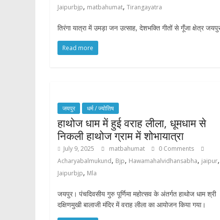
,
,
Jaipurbjp
matbahumat
Tirangayatra
तिरंगा यात्रा में उमड़ा जन उत्साह, देशभक्ति गीतों से गूँजा क्षेत्र 
Read more
जयपुर
धर्म / ज्योतिष
हाथोज धाम में हुई वराह लीला, धूमधाम से
निकली हाथोज ग्राम में शोभायात्रा
July 9, 2025
matbahumat
0 Comments
,
,
,
,
Acharyabalmukund
Bjp
Hawamahalvidhansabha
jaipur
,
Jaipurbjp
Mla
जयपुर। पंचदिवसीय गुरु पूर्णिमा महोत्सव के अंतर्गत हाथोज धाम श्री
दक्षिणमुखी बालाजी मंदिर में वराह लीला का आयोजन किया गया।