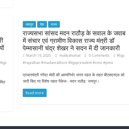
जयपुर
देश
राज्य
राज्यसभा सांसद मदन राठौड़ के सवाल के जवाब
री
में संचार एवं ग्रामीण विकास राज्य मंत्री डॉ
ों
पेम्मासानी चंद्र शेखर ने सदन में दी जानकारी
March 19, 2025
matbahumat
0 Comments
#bjp
#bjp
#rajasthan #madanrathore #bjppresident #cmo #pmo
प्रधानमंत्री नरेंद्र मोदी की आत्मनिर्भर भारत पहल के तहत बीएसएनएल को
जारी किए गए विशेष राहत पैकेजः- मदन राठौड़ जयपुर।
अमित
Read more