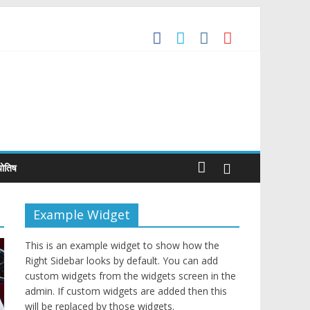
he Global Benchmark for Quality Jewellery
de Agreement
्योतिष
Example Widget
This is an example widget to show how the
Right Sidebar looks by default. You can add
custom widgets from the widgets screen in the
admin. If custom widgets are added then this
will be replaced by those widgets.