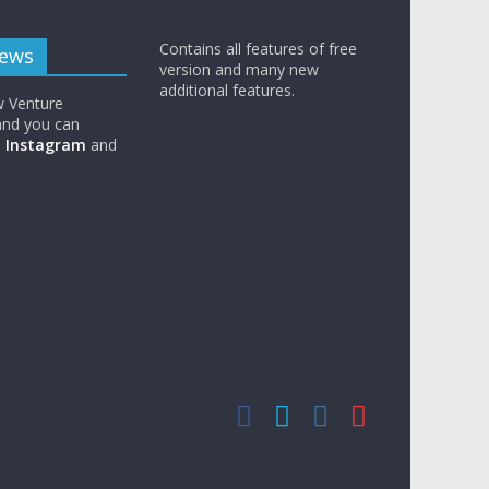
Contains all features of free
News
version and many new
additional features.
w Venture
nd you can
n
Instagram
and