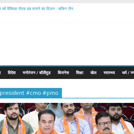
त को वैश्विक गोल्ड हब बनाने का विज़न : सचिन जैन
rates IIJS Premiere 2026 Phase II; Calls for Making ‘Made in India’ t
onds Executes First Jewellery Export to the UK Under India–UK Tra
कहलाता है’ में शामिल हुए; अपने नए रोल और दमानी परिवार की एंट्री के बारे में बात की
ारतीय ज्वेलरी उद्योग को वैश्विक नेतृत्व की ओर ले जा रहा सबसे बड़ा मंच
श
विदेश
मनोरंजन / बाॅलीवुड
बिजनेस
शिक्षा
खेल
स्वास्थ्य
धर्म / ज
ppresident #cmo #pmo