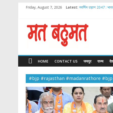
Skip
Friday, August 7, 2026
Latest:
स्वर्णिम उड़ान 2047 : भार
to
Chirag Paswan Inaugu
content
Malabar Gold & Diam
आदेश चौधरी ‘ये रिश्ता क्या 
Matbahumat
IIJS भारत प्रीमियर 2026: भ
Matbahumat
HOME
CONTACT US
जयपुर
राज्य
दे
#bjp #rajasthan #madanrathore #bj