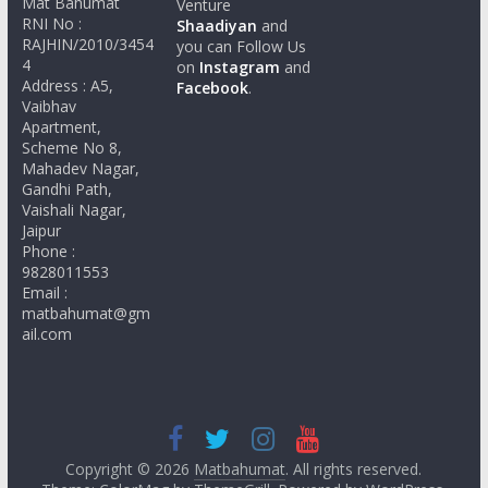
Mat Bahumat
Venture
RNI No :
Shaadiyan
and
RAJHIN/2010/3454
you can Follow Us
4
on
Instagram
and
Address : A5,
Facebook
.
Vaibhav
Apartment,
Scheme No 8,
Mahadev Nagar,
Gandhi Path,
Vaishali Nagar,
Jaipur
Phone :
9828011553
Email :
matbahumat@gm
ail.com
Copyright © 2026
Matbahumat
. All rights reserved.