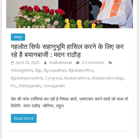
जयपुर
गहलोत सिर्फ सहानुभूमि हासिल करने के लिए कर
रहे है बयानबाजी : मदन राठौड़
April 26, 2025
matbahumat
0 Comments
,
,
,
,
Ashokgehlot
Bjp
Bjprajasthan
Bjpstateoffice
,
,
,
,
Bjpstatepresident
Congress
Madanrathore
Madanrathorebjp
,
,
Pcc
Rahulgandhi
Soniagandhi
देश की जांच एजेंसियां कर रही है निष्पक्ष कार्य, भ्रष्टाचार करने वालों को सजा तो
मिलेगी:- मदन राठौड़ सोनिया, राहुल
Read more