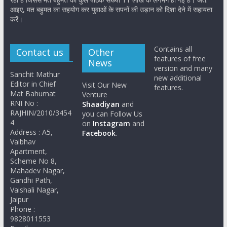
आइए, मत बहुमत का सहयोग कर युवाओं के सपनों की उड़ान को दिशा देने में सहायता
करें।
Contains all
Contact us
Other
features of free
News
version and many
Sanchit Mathur
new additional
Editor in Chief
Visit Our New
features.
Mat Bahumat
Venture
RNI No :
Shaadiyan
and
RAJHIN/2010/3454
you can Follow Us
4
on
Instagram
and
Address : A5,
Facebook
.
Vaibhav
Apartment,
Scheme No 8,
Mahadev Nagar,
Gandhi Path,
Vaishali Nagar,
Jaipur
Phone :
9828011553