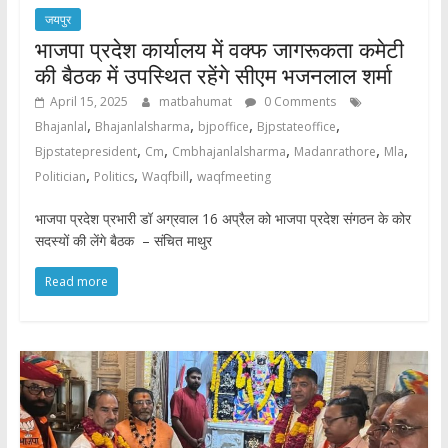
जयपुर
भाजपा प्रदेश कार्यालय में वक्फ जागरूकता कमेटी
की बैठक में उपस्थित रहेंगे सीएम भजनलाल शर्मा
April 15, 2025
matbahumat
0 Comments
,
,
,
,
Bhajanlal
Bhajanlalsharma
bjpoffice
Bjpstateoffice
,
,
,
,
,
Bjpstatepresident
Cm
Cmbhajanlalsharma
Madanrathore
Mla
,
,
,
Politician
Politics
Waqfbill
waqfmeeting
भाजपा प्रदेश प्रभारी डॉ अग्रवाल 16 अप्रैल को भाजपा प्रदेश संगठन के कोर
सदस्यों की लेंगे बैठक – संचित माथुर
Read more