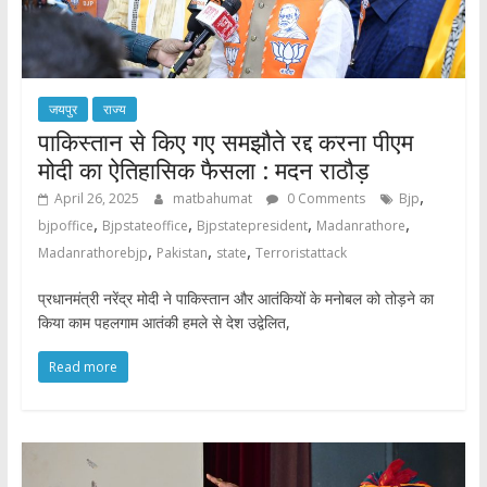
जयपुर
राज्य
पाकिस्तान से किए गए समझौते रद्द करना पीएम
मोदी का ऐतिहासिक फैसला : मदन राठौड़
,
April 26, 2025
matbahumat
0 Comments
Bjp
,
,
,
,
bjpoffice
Bjpstateoffice
Bjpstatepresident
Madanrathore
,
,
,
Madanrathorebjp
Pakistan
state
Terroristattack
प्रधानमंत्री नरेंद्र मोदी ने पाकिस्तान और आतंकियों के मनोबल को तोड़ने का
किया काम पहलगाम आतंकी हमले से देश उद्वेलित,
Read more