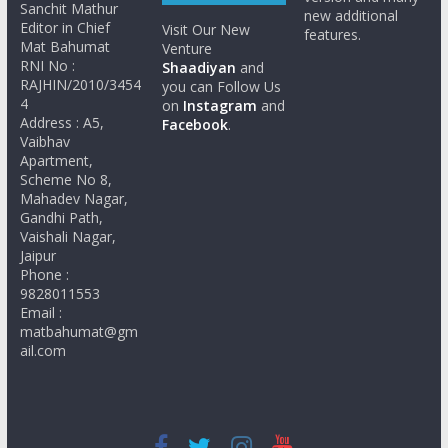
Sanchit Mathur
new additional
Editor in Chief
Visit Our New
features.
Mat Bahumat
Venture
RNI No :
Shaadiyan
and
RAJHIN/2010/3454
you can Follow Us
4
on
Instagram
and
Address : A5,
Facebook
.
Vaibhav
Apartment,
Scheme No 8,
Mahadev Nagar,
Gandhi Path,
Vaishali Nagar,
Jaipur
Phone :
9828011553
Email :
matbahumat@gm
ail.com