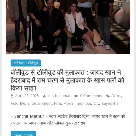
मनोरंजन / बाॅलीवुड
बॉलीवुड से टॉलीवुड की मुलाकात : जायद खान ने
हैदराबाद में राम चरण से मुलाकात के खास पलों को
किया साझा
,
April 23, 2025
matbahumat
0 Comments
Actor
,
,
,
,
,
,
Actorlife
Entertainment
Film
Model
mumbai
Ott
Zayedkhan
– Sanchit Mathur – स्टार-स्टडेड हैदराबाद ट्रिप: जायद खान ने बहन की
सफलता का जश्न मनाया और ग्लोबल सुपरस्टार राम
Read more