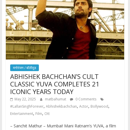
मनोरंजन / बाॅलीवुड
ABHISHEK BACHCHAN’S CULT
CLASSIC YUVA COMPLETES 21
ICONIC YEARS TODAY
May 22, 2025
matbahumat
0 Comments
,
,
,
,
#LallanSinghForever
Abhishekbachchan
Actor
Bollywood
,
,
Entertainment
Film
Ott
– Sanchit Mathur – Mumbai! Mani Ratnam’s YUVA, a film