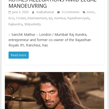
MANOEUVRING
,
June 3, 2025
matbahumat
0 Comments
Actor
,
,
,
,
,
,
bcci
Cricket
Entertainment
Ipl
mumbai
Rajasthanroyals
,
Rajkundra
Shilpashetty
– Sanchit Mathur – London / Mumbai! Raj Kundra,
entrepreneur and former co-owner of the Rajasthan
Royals IPL franchise, has
Read more