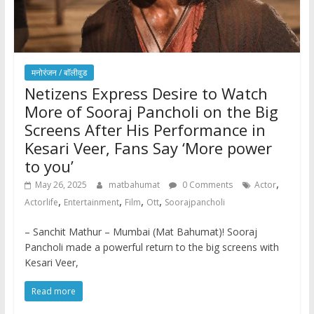
मनोरंजन / बाॅलीवुड
Netizens Express Desire to Watch
More of Sooraj Pancholi on the Big
Screens After His Performance in
Kesari Veer, Fans Say ‘More power
to you’
,
May 26, 2025
matbahumat
0 Comments
Actor
,
,
,
,
Actorlife
Entertainment
Film
Ott
Soorajpancholi
– Sanchit Mathur – Mumbai (Mat Bahumat)! Sooraj
Pancholi made a powerful return to the big screens with
Kesari Veer,
Read more