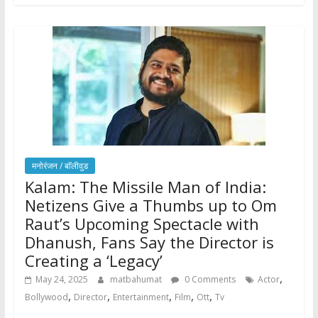
मनोरंजन / बाॅलीवुड
Kalam: The Missile Man of India:
Netizens Give a Thumbs up to Om
Raut’s Upcoming Spectacle with
Dhanush, Fans Say the Director is
Creating a ‘Legacy’
,
May 24, 2025
matbahumat
0 Comments
Actor
,
,
,
,
,
Bollywood
Director
Entertainment
Film
Ott
Tv