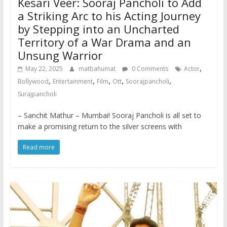
Kesari Veer: Sooraj Pancholi to Add
a Striking Arc to his Acting Journey
by Stepping into an Uncharted
Territory of a War Drama and an
Unsung Warrior
,
May 22, 2025
matbahumat
0 Comments
Actor
,
,
,
,
,
Bollywood
Entertainment
Film
Ott
Soorajpancholi
Surajpancholi
– Sanchit Mathur – Mumbai! Sooraj Pancholi is all set to
make a promising return to the silver screens with
Read more