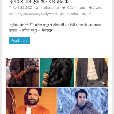
‘सुबेदार’ की एक शानदार झलक
,
April 28, 2025
matbahumat
0 Comments
Actor
,
,
,
,
,
,
Actorlife
Anilkapoor
Bollywood
Film
mumbai
Ott
Tv
“सूबेदार बोल रहे हैं”: अनिल कपूर ने डबिंग की अनदेखी झलक के साथ बढ़ाया
उत्साह – संचित माथुर – मेगास्टार
Read more