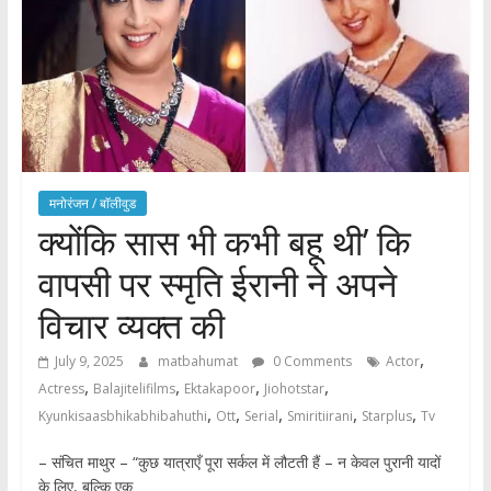
मनोरंजन / बाॅलीवुड
क्योंकि सास भी कभी बहू थी’ कि
वापसी पर स्मृति ईरानी ने अपने
विचार व्यक्त की
,
July 9, 2025
matbahumat
0 Comments
Actor
,
,
,
,
Actress
Balajitelifilms
Ektakapoor
Jiohotstar
,
,
,
,
,
Kyunkisaasbhikabhibahuthi
Ott
Serial
Smiritiirani
Starplus
Tv
– संचित माथुर – “कुछ यात्राएँ पूरा सर्कल में लौटती हैं – न केवल पुरानी यादों
के लिए, बल्कि एक