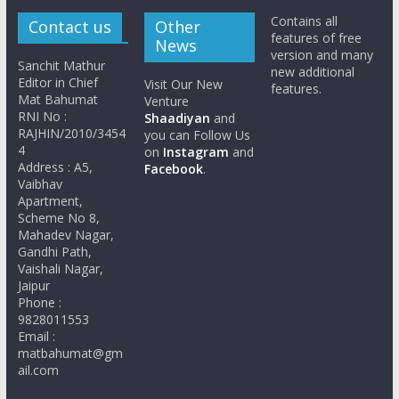
Contains all
Contact us
Other
features of free
News
version and many
Sanchit Mathur
new additional
Editor in Chief
Visit Our New
features.
Mat Bahumat
Venture
RNI No :
Shaadiyan
and
RAJHIN/2010/3454
you can Follow Us
4
on
Instagram
and
Address : A5,
Facebook
.
Vaibhav
Apartment,
Scheme No 8,
Mahadev Nagar,
Gandhi Path,
Vaishali Nagar,
Jaipur
Phone :
9828011553
Email :
matbahumat@gm
ail.com