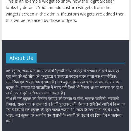
This is an example widget to show how the Right Sidebar
looks by default. You can add custom widgets from the
widgets screen in the admin. If custom widgets are added then
this will be replaced by those widgets.
About Us
मत बहुमत, राजस्थान की राजधानी ‘गुलाबी नगर’ जयपुर से प्रकाशित होने वाला एवं
युवा मन की नई सोच को प्रमुखता व स्पष्टता प्रदान करने वाला एक राजनीतिक,
सामाजिक एवं सांस्कृतिक प्रयास है। मत बहुमत दरअसल इसके पाठकों की राय का
बहुमत है। पाठकों को साप्ताहिक में उठाए गये किसी भी विचार अथवा समस्या पर हां या
ना में अपना पूर्ण अधिकार प्रदान करता है।
साथ ही मत बहुमत का वितरण जयपुर की जनता के बीच, समस्त कॉलेजो, सरकारी
विभागों, राजस्थान के सरकारी व निजी पुस्तकालयों, पंचायत समितियों आदि में किया जा
रहा है जिससे मत बहुमत की कुल पाठक संख्या 11 लाख के लगभग हो गई है। अत:
आइए, मत बहुमत का सहयोग कर युवाओं के सपनों की उड़ान को दिशा देने में सहायता
करें।