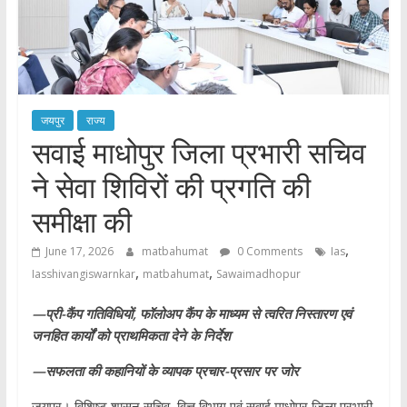
जयपुर
राज्य
सवाई माधोपुर जिला प्रभारी सचिव
ने सेवा शिविरों की प्रगति की
समीक्षा की
,
June 17, 2026
matbahumat
0 Comments
Ias
,
,
Iasshivangiswarnkar
matbahumat
Sawaimadhopur
—प्री-कैंप गतिविधियों, फॉलोअप कैंप के माध्यम से त्वरित निस्तारण एवं
जनहित कार्यों को प्राथमिकता देने के निर्देश
—सफलता की कहानियों के व्यापक प्रचार-प्रसार पर जोर
जयपुर। विशिष्ट शासन सचिव, वित्त विभाग एवं सवाई माधोपुर जिला प्रभारी