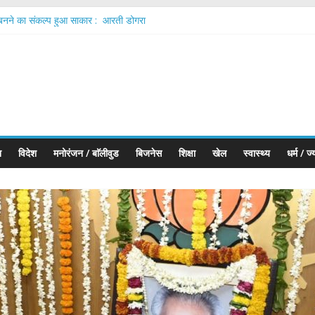
ा बनने का संकल्प हुआ साकार : आरती डोगरा
 Bhatt & Sharvari’s out of film promotional music video Massacre fro
t to Make a Special Television Appearance as Chief Guest on ETV’s Fa
िष्ट प्रबंधन (SWM) नियम, 2026 के प्रभावी क्रियान्वयन के दिए निर्देश
 औद्योगिक युग की शुरुआत, युवाओं के लिए रोजगार और विकास का बड़ा अवसर: अनमोल माथुर
श
विदेश
मनोरंजन / बाॅलीवुड
बिजनेस
शिक्षा
खेल
स्वास्थ्य
धर्म / ज