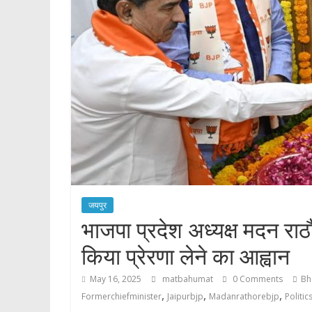
जयपुर
भाजपा प्रदेश अध्यक्ष मदन राठौ
किया प्रेरणा लेने का आह्वान
May 16, 2025
matbahumat
0 Comments
Bh
,
,
,
Formerchiefminister
Jaipurbjp
Madanrathorebjp
Politic