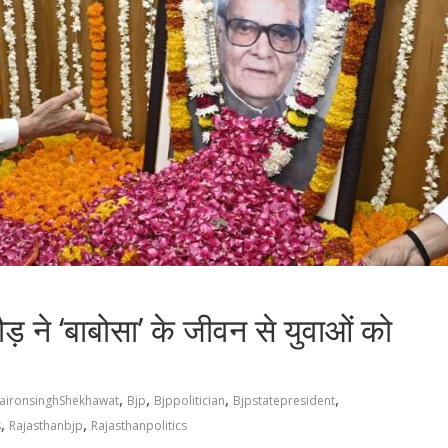
ड़ ने ‘बाबोसा’ के जीवन से युवाओं को
,
,
,
,
aironsinghShekhawat
Bjp
Bjppolitician
Bjpstatepresident
,
,
s
Rajasthanbjp
Rajasthanpolitics