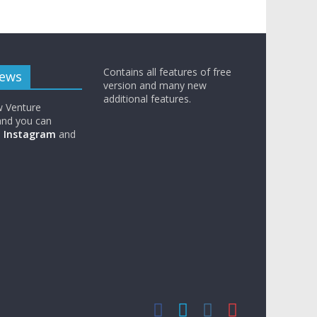
Contains all features of free
News
version and many new
additional features.
w Venture
nd you can
n
Instagram
and