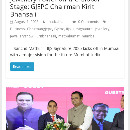
Stage: GJEPC Chairman Kirit
Bhansali
August 1, 2025
matbahumat
0 Comments
,
,
,
,
,
,
Business
Chairmangjepc
Gjepc
Iijs
Iijssignature
Jewellery
,
,
,
Jewelleryshow
Kiritbhansali
matbahumat
mumbai
– Sanchit Mathur – IIJS Signature 2025 kicks off in Mumbai
with a major vision for the future Mumbai, India
Read more