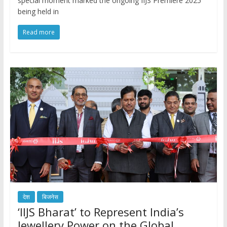
special moment marked the ongoing IIJS Premiere 2025
being held in
Read more
देश
बिजनेस
‘IIJS Bharat’ to Represent India’s
Jewellery Power on the Global