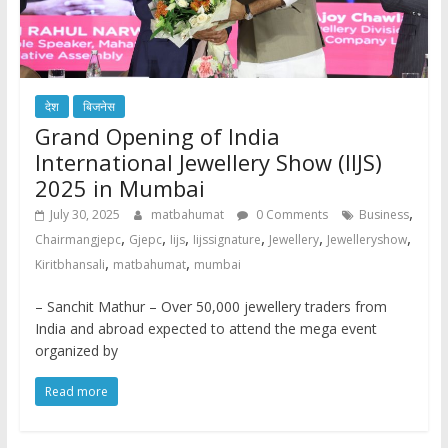
देश
बिजनेस
Grand Opening of India
International Jewellery Show (IIJS)
2025 in Mumbai
,
July 30, 2025
matbahumat
0 Comments
Business
,
,
,
,
,
,
Chairmangjepc
Gjepc
Iijs
Iijssignature
Jewellery
Jewelleryshow
,
,
Kiritbhansali
matbahumat
mumbai
– Sanchit Mathur – Over 50,000 jewellery traders from
India and abroad expected to attend the mega event
organized by
Read more