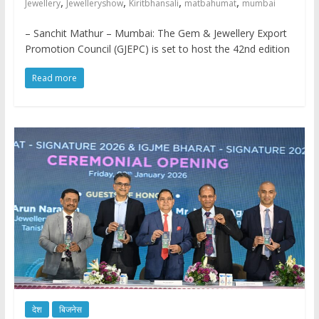
,
,
,
,
Jewellery
Jewelleryshow
Kiritbhansali
matbahumat
mumbai
– Sanchit Mathur – Mumbai: The Gem & Jewellery Export
Promotion Council (GJEPC) is set to host the 42nd edition
Read more
देश
बिजनेस