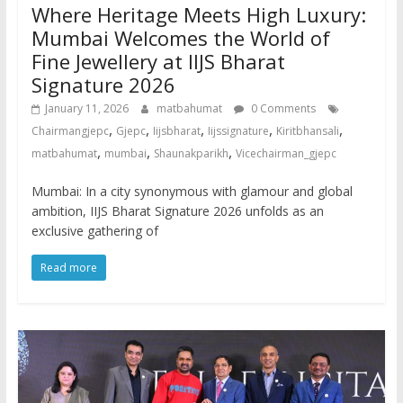
Where Heritage Meets High Luxury:
Mumbai Welcomes the World of
Fine Jewellery at IIJS Bharat
Signature 2026
January 11, 2026
matbahumat
0 Comments
,
,
,
,
,
Chairmangjepc
Gjepc
Iijsbharat
Iijssignature
Kiritbhansali
,
,
,
matbahumat
mumbai
Shaunakparikh
Vicechairman_gjepc
Mumbai: In a city synonymous with glamour and global
ambition, IIJS Bharat Signature 2026 unfolds as an
exclusive gathering of
Read more