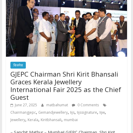
बिजनेस
GJEPC Chairman Shri Kirit Bhansali
Graces Kerala Jewellery
International Fair 2025 as the Chief
Guest
June 27, 2025
matbahumat
0 Comments
,
,
,
,
,
Chairmangjepc
Gemandjewellery
Iijs
Iijssignature
Iijw
,
,
,
Jewellery
Kerala
Kiritbhansali
mumbai
– Sanchit Mathur – Mumbai! GJEPC Chairman, Shri Kirit