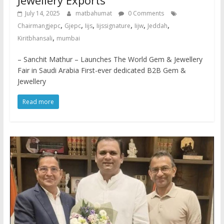
Jewellery Exports
July 14, 2025
matbahumat
0 Comments
,
,
,
,
,
,
Chairmangjepc
Gjepc
Iijs
Iijssignature
Iijw
Jeddah
,
Kiritbhansali
mumbai
– Sanchit Mathur – Launches The World Gem & Jewellery
Fair in Saudi Arabia First-ever dedicated B2B Gem &
Jewellery
Read more