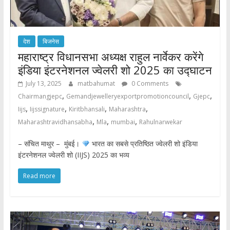
देश
बिजनेस
महाराष्ट्र विधानसभा अध्यक्ष राहुल नार्वेकर करेंगे
इंडिया इंटरनेशनल ज्वेलरी शो 2025 का उद्घाटन
July 13, 2025
matbahumat
0 Comments
,
,
,
Chairmangjepc
Gemandjewelleryexportpromotioncouncil
Gjepc
,
,
,
,
Iijs
Iijssignature
Kiritbhansali
Maharashtra
,
,
,
Maharashtravidhansabha
Mla
mumbai
Rahulnarwekar
– संचित माथुर – मुंबई।
भारत का सबसे प्रतिष्ठित ज्वेलरी शो इंडिया
इंटरनेशनल ज्वेलरी शो (IIJS) 2025 का भव्य
Read more