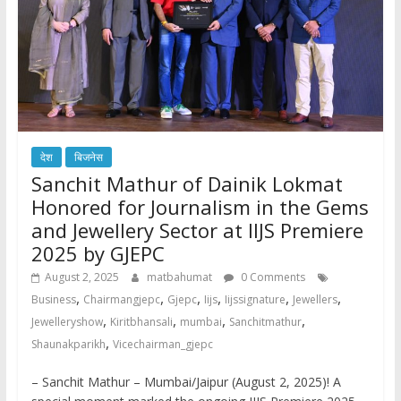
देश
बिजनेस
Sanchit Mathur of Dainik Lokmat
Honored for Journalism in the Gems
and Jewellery Sector at IIJS Premiere
2025 by GJEPC
August 2, 2025
matbahumat
0 Comments
,
,
,
,
,
,
Business
Chairmangjepc
Gjepc
Iijs
Iijssignature
Jewellers
,
,
,
,
Jewelleryshow
Kiritbhansali
mumbai
Sanchitmathur
,
Shaunakparikh
Vicechairman_gjepc
– Sanchit Mathur – Mumbai/Jaipur (August 2, 2025)! A