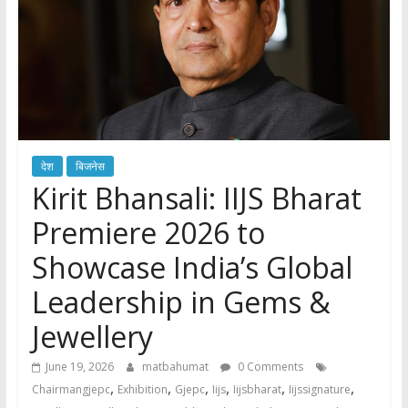
देश
बिजनेस
Kirit Bhansali: IIJS Bharat
Premiere 2026 to
Showcase India’s Global
Leadership in Gems &
Jewellery
June 19, 2026
matbahumat
0 Comments
,
,
,
,
,
,
Chairmangjepc
Exhibition
Gjepc
Iijs
Iijsbharat
Iijssignature