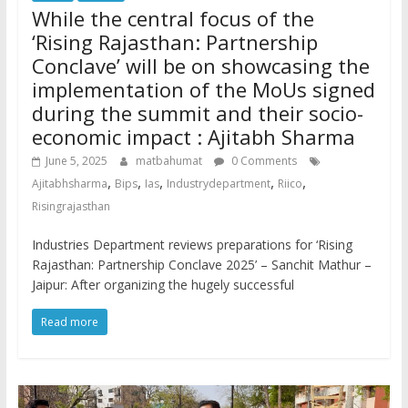
While the central focus of the
‘Rising Rajasthan: Partnership
Conclave’ will be on showcasing the
implementation of the MoUs signed
during the summit and their socio-
economic impact : Ajitabh Sharma
June 5, 2025
matbahumat
0 Comments
,
,
,
,
,
Ajitabhsharma
Bips
Ias
Industrydepartment
Riico
Risingrajasthan
Industries Department reviews preparations for ‘Rising
Rajasthan: Partnership Conclave 2025’ – Sanchit Mathur –
Jaipur: After organizing the hugely successful
Read more