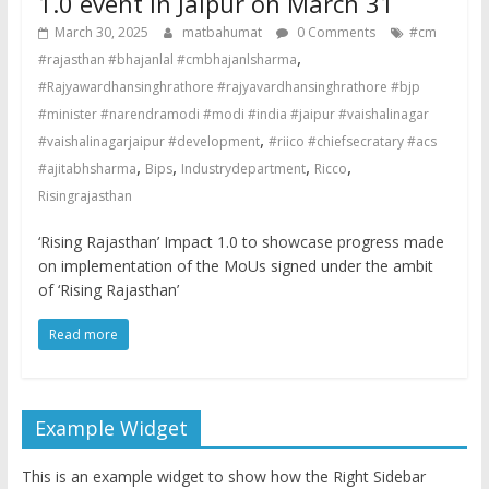
1.0 event in Jaipur on March 31
March 30, 2025
matbahumat
0 Comments
#cm
,
#rajasthan #bhajanlal #cmbhajanlsharma
#Rajyawardhansinghrathore #rajyavardhansinghrathore #bjp
#minister #narendramodi #modi #india #jaipur #vaishalinagar
,
#vaishalinagarjaipur #development
#riico #chiefsecratary #acs
,
,
,
,
#ajitabhsharma
Bips
Industrydepartment
Ricco
Risingrajasthan
‘Rising Rajasthan’ Impact 1.0 to showcase progress made
on implementation of the MoUs signed under the ambit
of ‘Rising Rajasthan’
Read more
Example Widget
This is an example widget to show how the Right Sidebar