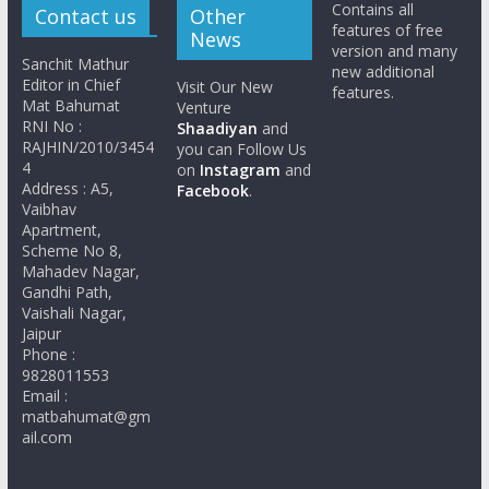
Contains all
Contact us
Other
features of free
News
version and many
Sanchit Mathur
new additional
Editor in Chief
Visit Our New
features.
Mat Bahumat
Venture
RNI No :
Shaadiyan
and
RAJHIN/2010/3454
you can Follow Us
4
on
Instagram
and
Address : A5,
Facebook
.
Vaibhav
Apartment,
Scheme No 8,
Mahadev Nagar,
Gandhi Path,
Vaishali Nagar,
Jaipur
Phone :
9828011553
Email :
matbahumat@gm
ail.com