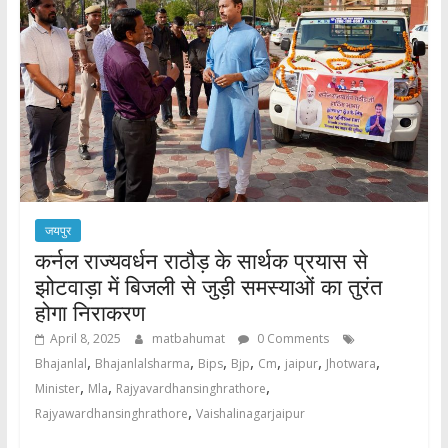
जयपुर
कर्नल राज्यवर्धन राठौड़ के सार्थक प्रयास से
झोटवाड़ा में बिजली से जुड़ी समस्याओं का तुरंत
होगा निराकरण
April 8, 2025
matbahumat
0 Comments
,
,
,
,
,
,
,
Bhajanlal
Bhajanlalsharma
Bips
Bjp
Cm
jaipur
Jhotwara
,
,
,
Minister
Mla
Rajyavardhansinghrathore
,
Rajyawardhansinghrathore
Vaishalinagarjaipur