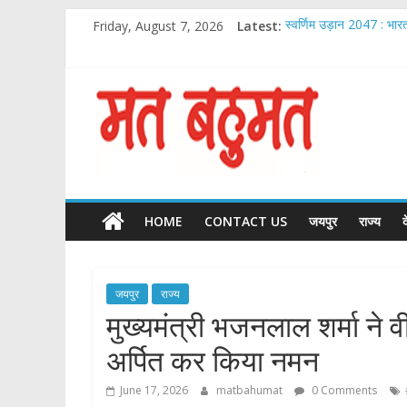
Skip
Friday, August 7, 2026
Latest:
स्वर्णिम उड़ान 2047 : भार
to
Chirag Paswan Inaugu
content
Malabar Gold & Diam
आदेश चौधरी ‘ये रिश्ता क्या 
Matbahumat
IIJS भारत प्रीमियर 2026: भ
Matbahumat
HOME
CONTACT US
जयपुर
राज्य
जयपुर
राज्य
मुख्यमंत्री भजनलाल शर्मा ने व
अर्पित कर किया नमन
June 17, 2026
matbahumat
0 Comments