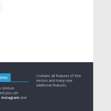
Contains all features of free
News
version and many new
additional features.
w Venture
nd you can
n
Instagram
and