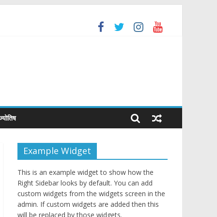
he Global Benchmark for Quality Jewellery
de Agreement
 ज्योतिष
Example Widget
This is an example widget to show how the
Right Sidebar looks by default. You can add
custom widgets from the widgets screen in the
admin. If custom widgets are added then this
will be replaced by those widgets.