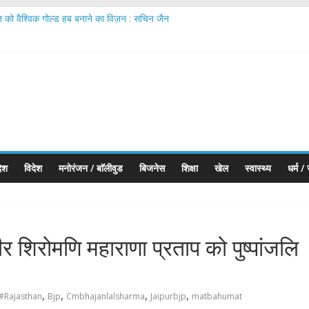
त को वैश्विक गोल्ड हब बनाने का विज़न : सचिन जैन
rates IIJS Premiere 2026 Phase II; Calls for Making ‘Made in India’ t
onds Executes First Jewellery Export to the UK Under India–UK Tra
कहलाता है’ में शामिल हुए; अपने नए रोल और दमानी परिवार की एंट्री के बारे में बात की
ारतीय ज्वेलरी उद्योग को वैश्विक नेतृत्व की ओर ले जा रहा सबसे बड़ा मंच
देश
विदेश
मनोरंजन / बाॅलीवुड
बिजनेस
शिक्षा
खेल
स्वास्थ्य
धर्म /
ीर शिरोमणि महाराणा प्रताप को पुष्पांजलि
,
,
,
,
#Rajasthan
Bjp
Cmbhajanlalsharma
Jaipurbjp
matbahumat