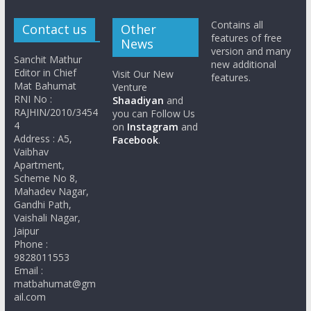
Contains all
Contact us
Other
features of free
News
version and many
Sanchit Mathur
new additional
Editor in Chief
Visit Our New
features.
Mat Bahumat
Venture
RNI No :
Shaadiyan
and
RAJHIN/2010/3454
you can Follow Us
4
on
Instagram
and
Address : A5,
Facebook
.
Vaibhav
Apartment,
Scheme No 8,
Mahadev Nagar,
Gandhi Path,
Vaishali Nagar,
Jaipur
Phone :
9828011553
Email :
matbahumat@gm
ail.com