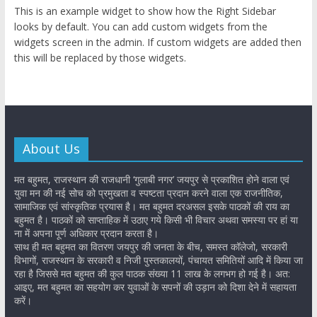
This is an example widget to show how the Right Sidebar
looks by default. You can add custom widgets from the
widgets screen in the admin. If custom widgets are added then
this will be replaced by those widgets.
About Us
मत बहुमत, राजस्थान की राजधानी ‘गुलाबी नगर’ जयपुर से प्रकाशित होने वाला एवं
युवा मन की नई सोच को प्रमुखता व स्पष्टता प्रदान करने वाला एक राजनीतिक,
सामाजिक एवं सांस्कृतिक प्रयास है। मत बहुमत दरअसल इसके पाठकों की राय का
बहुमत है। पाठकों को साप्ताहिक में उठाए गये किसी भी विचार अथवा समस्या पर हां या
ना में अपना पूर्ण अधिकार प्रदान करता है।
साथ ही मत बहुमत का वितरण जयपुर की जनता के बीच, समस्त कॉलेजो, सरकारी
विभागों, राजस्थान के सरकारी व निजी पुस्तकालयों, पंचायत समितियों आदि में किया जा
रहा है जिससे मत बहुमत की कुल पाठक संख्या 11 लाख के लगभग हो गई है। अत:
आइए, मत बहुमत का सहयोग कर युवाओं के सपनों की उड़ान को दिशा देने में सहायता
करें।