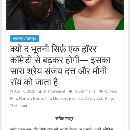
मनोरंजन / बाॅलीवुड
क्यों द भूतनी सिर्फ़ एक हॉरर
कॉमेडी से बढ़कर होगी— इसका
सारा श्रेय संजय दत्त और मौनी
रॉय को जाता है
,
April 6, 2025
matbahumat
0 Comments
Actress
,
,
,
,
,
,
,
Film
Horror
Horrorfilm
Moniroy
mumbai
Sanjaydutt
Story
Thebhotni
– संचित माथुर –
क्यों संजय दत्त और मौनी रॉय की अगली फ़िल्म ‘द भूतनी’ अपने ट्रेंडिंग