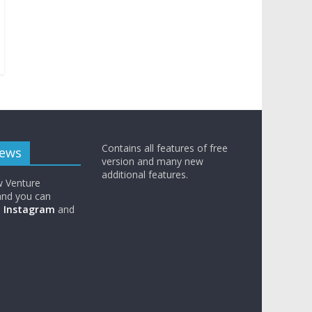
Contains all features of free
News
version and many new
additional features.
w Venture
nd you can
n
Instagram
and