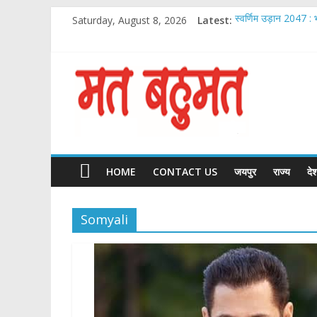
Skip
Saturday, August 8, 2026
Latest:
स्वर्णिम उड़ान 2047 : 
to
Chirag Paswan Ina
content
Malabar Gold & D
आदेश चौधरी ‘ये रिश्ता क
Matbahumat
IIJS भारत प्रीमियर 202
Matbahumat
HOME
CONTACT US
जयपुर
राज्य
दे
Somyali