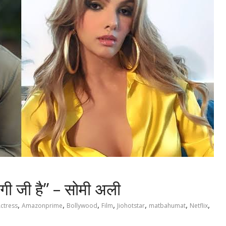
िंदगी जी है” – सोमी अली
,
,
,
,
,
,
,
ctress
Amazonprime
Bollywood
Film
Jiohotstar
matbahumat
Netflix