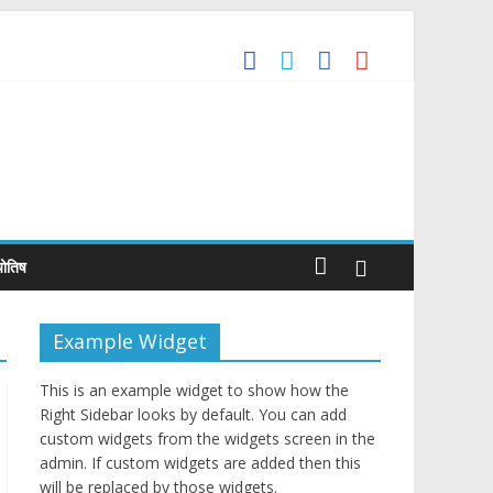
’ the Global Benchmark for Quality Jewellery
Trade Agreement
्योतिष
Example Widget
This is an example widget to show how the
Right Sidebar looks by default. You can add
custom widgets from the widgets screen in the
admin. If custom widgets are added then this
will be replaced by those widgets.