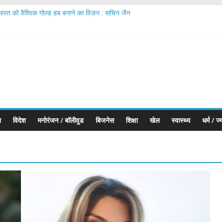
भारत को वैश्विक गोल्ड हब बनाने का विज़न : सचिन जैन
ugurates IIJS Premiere 2026 Phase II; Calls for Making ‘Made in India
iamonds Executes First Jewellery Export to the UK Under India–UK 
्या कहलाता है’ में शामिल हुए; अपने नए रोल और दमानी परिवार की एंट्री के बारे में बात की
6: भारतीय ज्वेलरी उद्योग को वैश्विक नेतृत्व की ओर ले जा रहा सबसे बड़ा मंच
श
विदेश
मनोरंजन / बाॅलीवुड
बिजनेस
शिक्षा
खेल
स्वास्थ्य
धर्म / ज