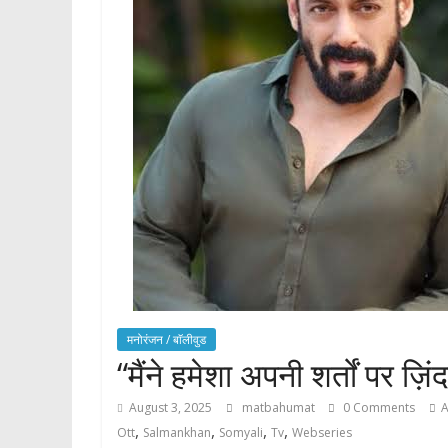
मनोरंजन / बाॅलीवुड
“मैंने हमेशा अपनी शर्तों पर ज़
August 3, 2025
matbahumat
0 Comments
A
,
,
,
,
Ott
Salmankhan
Somyali
Tv
Webseries