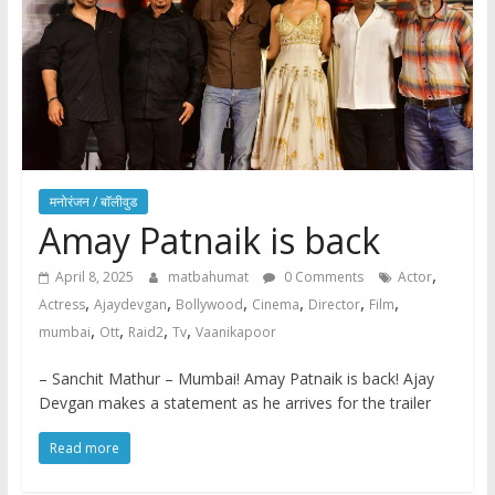
मनोरंजन / बाॅलीवुड
Amay Patnaik is back
,
April 8, 2025
matbahumat
0 Comments
Actor
,
,
,
,
,
,
Actress
Ajaydevgan
Bollywood
Cinema
Director
Film
,
,
,
,
mumbai
Ott
Raid2
Tv
Vaanikapoor
– Sanchit Mathur – Mumbai! Amay Patnaik is back! Ajay
Devgan makes a statement as he arrives for the trailer
Read more