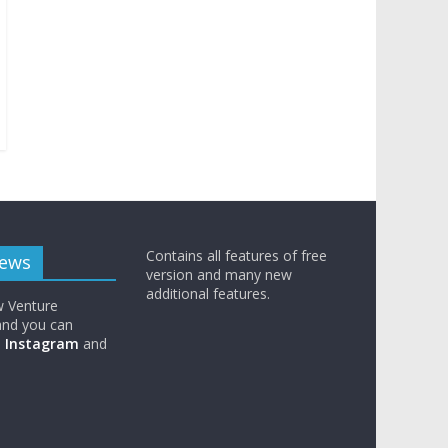
Contains all features of free
News
version and many new
additional features.
w Venture
nd you can
n
Instagram
and