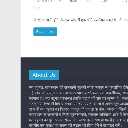
March 19, 2025
matbahumat
1 Comment
#
#iijs
किरीट भंसाली होंगे जेम एंड ज्वैलरी एक्सपोर्ट प्रमोशन काउंसिल के नए 
Read more
About Us
मत बहुमत, राजस्थान की राजधानी ‘गुलाबी नगर’ जयपुर से प्रकाशित होने
नई सोच को प्रमुखता व स्पष्टता प्रदान करने वाला एक राजनीतिक, सामा
प्रयास है। मत बहुमत दरअसल इसके पाठकों की राय का बहुमत है। पाठकों
उठाए गये किसी भी विचार अथवा समस्या पर हां या ना में अपना पूर्ण अधि
साथ ही मत बहुमत का वितरण जयपुर की जनता के बीच, समस्त कॉलेजो, 
राजस्थान के सरकारी व निजी पुस्तकालयों, पंचायत समितियों आदि में किय
मत बहुमत की कुल पाठक संख्या 11 लाख के लगभग हो गई है। अत: आइ
सहयोग कर युवाओं के सपनों की उड़ान को दिशा देने में सहायता करें।