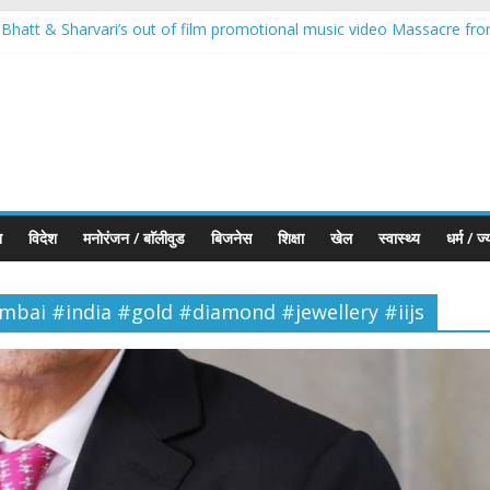
 Bhatt & Sharvari’s out of film promotional music video Massacre fro
iamonds Executes First Jewellery Export to the UK Under India–UK 
क्या कहलाता है’ में शामिल हुए; अपने नए रोल और दमानी परिवार की एंट्री के बारे में बात की
6: भारतीय ज्वेलरी उद्योग को वैश्विक नेतृत्व की ओर ले जा रहा सबसे बड़ा मंच
 भारत को वैश्विक गोल्ड हब बनाने का विज़न : सचिन जैन
श
विदेश
मनोरंजन / बाॅलीवुड
बिजनेस
शिक्षा
खेल
स्वास्थ्य
धर्म / ज
bai #india #gold #diamond #jewellery #iijs