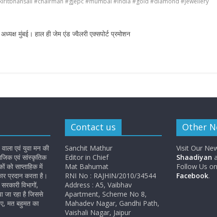
kiritbhansali #chairman #gjepc #mumbai #india #gold #diamond #jewellery
अध्यक्ष मुंबई। हाल ही जेम एंड ज्वैलरी एक्सपोर्ट प्रमोशन
Contact us
Other 
 वाला एवं युवा मन की
Sanchit Mathur
Visit Our Ne
जिक एवं सांस्कृतिक
Editor in Chief
Shaadiyan
a
 को साप्ताहिक में
Mat Bahumat
Follow Us o
कार प्रदान करता है।
RNI No : RAJHIN/2010/34544
Facebook
.
सरकारी विभागों,
Address : A5, Vaibhav
ा जा रहा है जिससे
Apartment, Scheme No 8,
ए, मत बहुमत का
Mahadev Nagar, Gandhi Path,
Vaishali Nagar, Jaipur