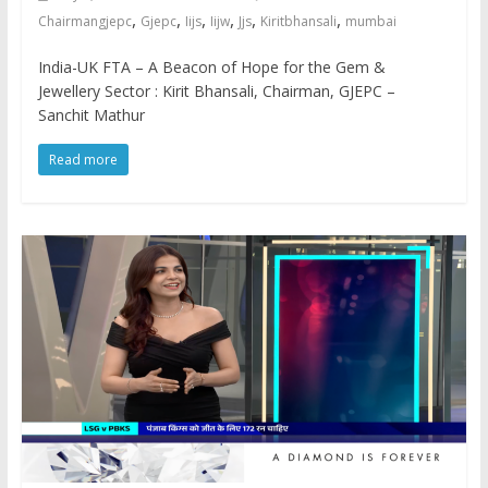
,
,
,
,
,
,
Chairmangjepc
Gjepc
Iijs
Iijw
Jjs
Kiritbhansali
mumbai
India-UK FTA – A Beacon of Hope for the Gem &
Jewellery Sector : Kirit Bhansali, Chairman, GJEPC –
Sanchit Mathur
Read more