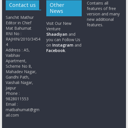
Contains all
Contact us
Other
features of free
News
version and many
Sanchit Mathur
new additional
Editor in Chief
Visit Our New
features.
Mat Bahumat
Venture
RNI No :
Shaadiyan
and
RAJHIN/2010/3454
you can Follow Us
4
on
Instagram
and
Address : A5,
Facebook
.
Vaibhav
Apartment,
Scheme No 8,
Mahadev Nagar,
Gandhi Path,
Vaishali Nagar,
Jaipur
Phone :
9828011553
Email :
matbahumat@gm
ail.com