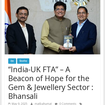
देश
बिजनेस
“India-UK FTA” – A
Beacon of Hope for the
Gem & Jewellery Sector :
Bhansali
May 9, 2025
matbahumat
0 Comments