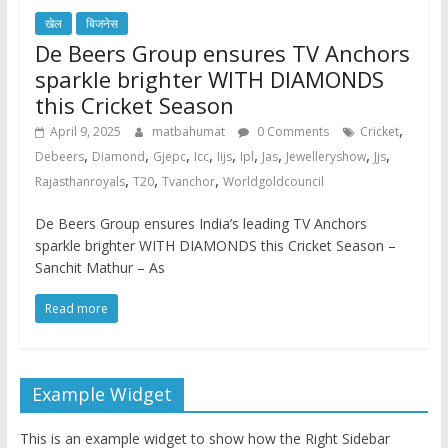
खेल
बिजनेस
De Beers Group ensures TV Anchors
sparkle brighter WITH DIAMONDS
this Cricket Season
,
April 9, 2025
matbahumat
0 Comments
Cricket
,
,
,
,
,
,
,
,
,
Debeers
Diamond
Gjepc
Icc
Iijs
Ipl
Jas
Jewelleryshow
Jjs
,
,
,
Rajasthanroyals
T20
Tvanchor
Worldgoldcouncil
De Beers Group ensures India’s leading TV Anchors
sparkle brighter WITH DIAMONDS this Cricket Season –
Sanchit Mathur – As
Read more
Example Widget
This is an example widget to show how the Right Sidebar