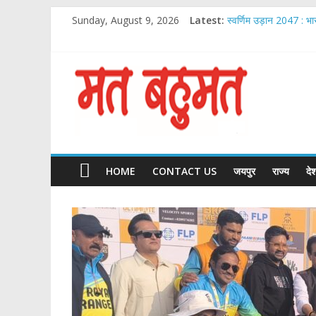
Skip
Sunday, August 9, 2026
Latest:
स्वर्णिम उड़ान 2047 : भ
to
Chirag Paswan Inaug
content
Malabar Gold & Dia
आदेश चौधरी ‘ये रिश्ता क्य
Matbahumat
IIJS भारत प्रीमियर 2026:
Matbahumat
HOME
CONTACT US
जयपुर
राज्य
दे