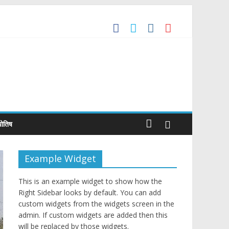
the Global Benchmark for Quality Jewellery
ade Agreement
्योतिष
Example Widget
This is an example widget to show how the
Right Sidebar looks by default. You can add
custom widgets from the widgets screen in the
admin. If custom widgets are added then this
will be replaced by those widgets.