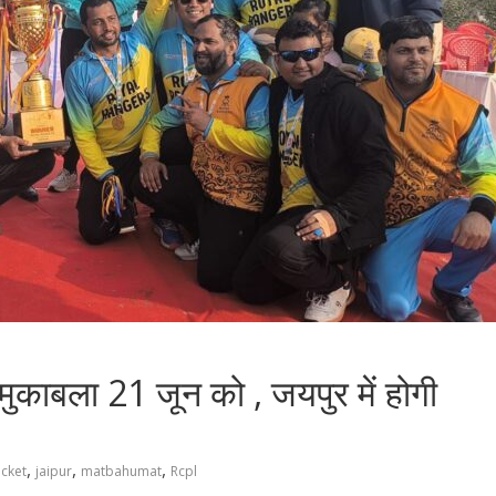
ाबला 21 जून को , जयपुर में होगी
,
,
,
icket
jaipur
matbahumat
Rcpl