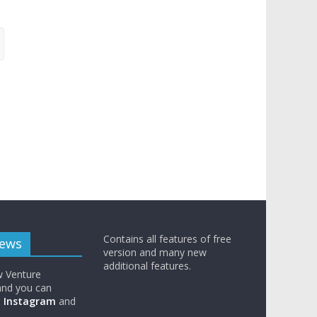
Contains all features of free
News
version and many new
additional features.
w Venture
nd you can
n
Instagram
and