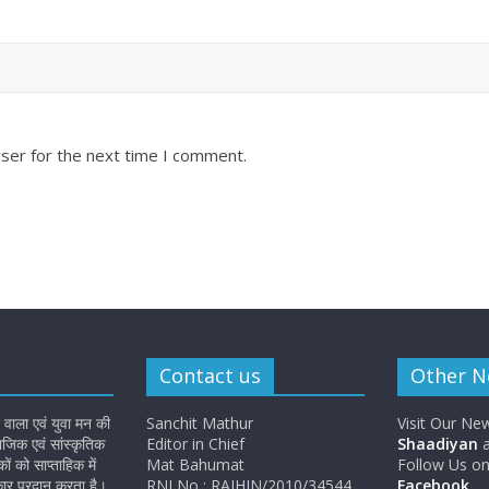
ser for the next time I comment.
Contact us
Other 
 वाला एवं युवा मन की
Sanchit Mathur
Visit Our Ne
जिक एवं सांस्कृतिक
Editor in Chief
Shaadiyan
a
 को साप्ताहिक में
Mat Bahumat
Follow Us o
कार प्रदान करता है।
RNI No : RAJHIN/2010/34544
Facebook
.