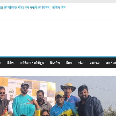
ारत को वैश्विक गोल्ड हब बनाने का विज़न : सचिन जैन
urates IIJS Premiere 2026 Phase II; Calls for Making ‘Made in India’ 
monds Executes First Jewellery Export to the UK Under India–UK Tr
ा कहलाता है’ में शामिल हुए; अपने नए रोल और दमानी परिवार की एंट्री के बारे में बात की
 भारतीय ज्वेलरी उद्योग को वैश्विक नेतृत्व की ओर ले जा रहा सबसे बड़ा मंच
श
विदेश
मनोरंजन / बाॅलीवुड
बिजनेस
शिक्षा
खेल
स्वास्थ्य
धर्म / ज