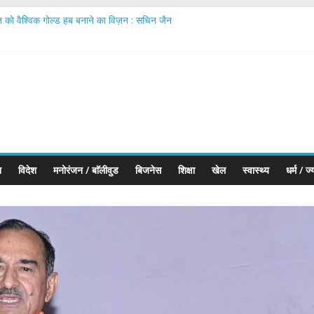
त को वैश्विक गोल्ड हब बनाने का विज़न : सचिन जैन
rates IIJS Premiere 2026 Phase II; Calls for Making ‘Made in India’ t
onds Executes First Jewellery Export to the UK Under India–UK Tra
कहलाता है’ में शामिल हुए; अपने नए रोल और दमानी परिवार की एंट्री के बारे में बात की
ारतीय ज्वेलरी उद्योग को वैश्विक नेतृत्व की ओर ले जा रहा सबसे बड़ा मंच
श
विदेश
मनोरंजन / बाॅलीवुड
बिजनेस
शिक्षा
खेल
स्वास्थ्य
धर्म / ज