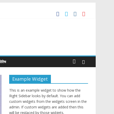
he Global Benchmark for Quality Jewellery
de Agreement
्योतिष
Example Widget
This is an example widget to show how the
Right Sidebar looks by default. You can add
custom widgets from the widgets screen in the
admin. If custom widgets are added then this
will be replaced by those widgets.