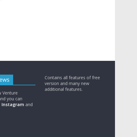
Contains all features of free
News
version and many new
additional features.
w Venture
nd you can
n
Instagram
and