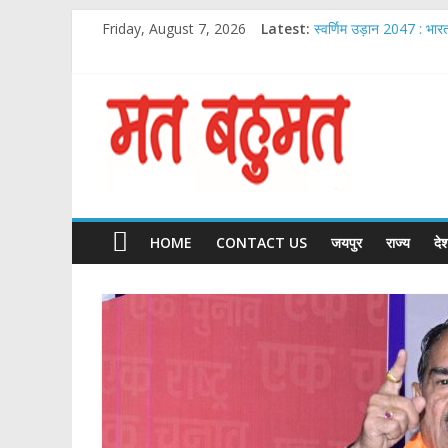
Skip
Friday, August 7, 2026
Latest:
स्वर्णिम उड़ान 2047 : भार
to
Chirag Paswan Inaugu
content
Malabar Gold & Diam
आदेश चौधरी ‘ये रिश्ता क्या 
Matbahumat
IIJS भारत प्रीमियर 2026: भ
Matbahumat
HOME
CONTACT US
जयपुर
राज्य
दे